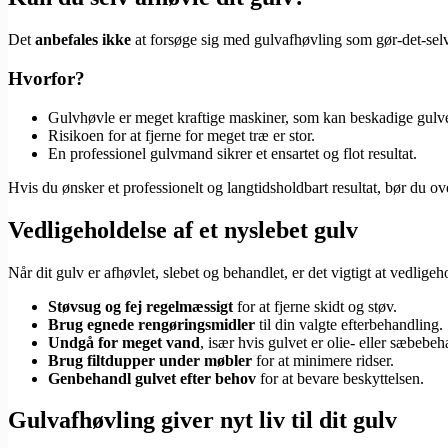
Det
anbefales ikke
at forsøge sig med gulvafhøvling som gør-det-selv
Hvorfor?
Gulvhøvle er meget kraftige maskiner, som kan beskadige gulvet
Risikoen for at fjerne for meget træ er stor.
En professionel gulvmand sikrer et ensartet og flot resultat.
Hvis du ønsker et professionelt og langtidsholdbart resultat, bør du ov
Vedligeholdelse af et nyslebet gulv
Når dit gulv er afhøvlet, slebet og behandlet, er det vigtigt at vedligeh
Støvsug og fej regelmæssigt
for at fjerne skidt og støv.
Brug egnede rengøringsmidler
til din valgte efterbehandling.
Undgå for meget vand
, især hvis gulvet er olie- eller sæbebeh
Brug filtdupper under møbler
for at minimere ridser.
Genbehandl gulvet efter behov
for at bevare beskyttelsen.
Gulvafhøvling giver nyt liv til dit gulv