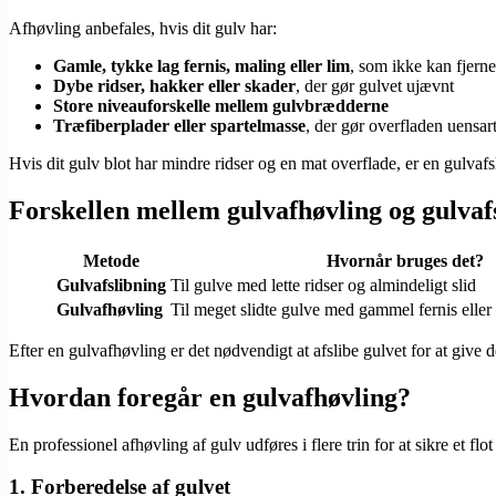
Afhøvling anbefales, hvis dit gulv har:
Gamle, tykke lag fernis, maling eller lim
, som ikke kan fjern
Dybe ridser, hakker eller skader
, der gør gulvet ujævnt
Store niveauforskelle mellem gulvbrædderne
Træfiberplader eller spartelmasse
, der gør overfladen uensart
Hvis dit gulv blot har mindre ridser og en mat overflade, er en gulvafsl
Forskellen mellem gulvafhøvling og gulvaf
Metode
Hvornår bruges det?
Gulvafslibning
Til gulve med lette ridser og almindeligt slid
Gulvafhøvling
Til meget slidte gulve med gammel fernis eller 
Efter en gulvafhøvling er det nødvendigt at afslibe gulvet for at give d
Hvordan foregår en gulvafhøvling?
En professionel afhøvling af gulv udføres i flere trin for at sikre et flot 
1. Forberedelse af gulvet