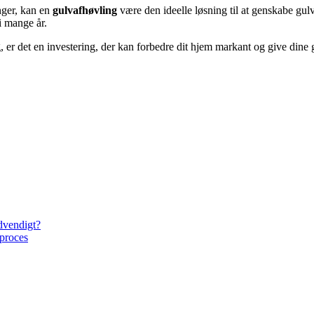
nger, kan en
gulvafhøvling
være den ideelle løsning til at genskabe gul
i mange år.
er det en investering, der kan forbedre dit hjem markant og give dine g
dvendigt?
 proces