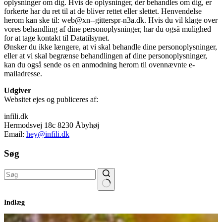
oplysninger om dig. Hvis de oplysninger, der behandles om dig, er
forkerte har du ret til at de bliver rettet eller slettet. Henvendelse
herom kan ske til: web@xn--gitterspr-n3a.dk. Hvis du vil klage over
vores behandling af dine personoplysninger, har du også mulighed
for at tage kontakt til Datatilsynet.
Ønsker du ikke længere, at vi skal behandle dine personoplysninger,
eller at vi skal begrænse behandlingen af dine personoplysninger,
kan du også sende os en anmodning herom til ovennævnte e-
mailadresse.
Udgiver
Websitet ejes og publiceres af:
infili.dk
Hermodsvej 18c 8230 Åbyhøj
Email:
hey@infili.dk
Søg
Ingen
Indlæg
resultater