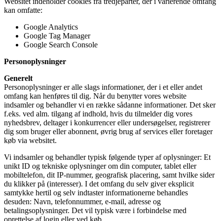
Websitet indeholder cookies fra tredjeparter, der i varierende omfang
kan omfatte:
Google Analytics
Google Tag Manager
Google Search Console
Personoplysninger
Generelt
Personoplysninger er alle slags informationer, der i et eller andet
omfang kan henføres til dig. Når du benytter vores website
indsamler og behandler vi en række sådanne informationer. Det sker
f.eks. ved alm. tilgang af indhold, hvis du tilmelder dig vores
nyhedsbrev, deltager i konkurrencer eller undersøgelser, registrerer
dig som bruger eller abonnent, øvrig brug af services eller foretager
køb via websitet.
Vi indsamler og behandler typisk følgende typer af oplysninger: Et
unikt ID og tekniske oplysninger om din computer, tablet eller
mobiltelefon, dit IP-nummer, geografisk placering, samt hvilke sider
du klikker på (interesser). I det omfang du selv giver eksplicit
samtykke hertil og selv indtaster informationerne behandles
desuden: Navn, telefonnummer, e-mail, adresse og
betalingsoplysninger. Det vil typisk være i forbindelse med
oprettelse af login eller ved køb.