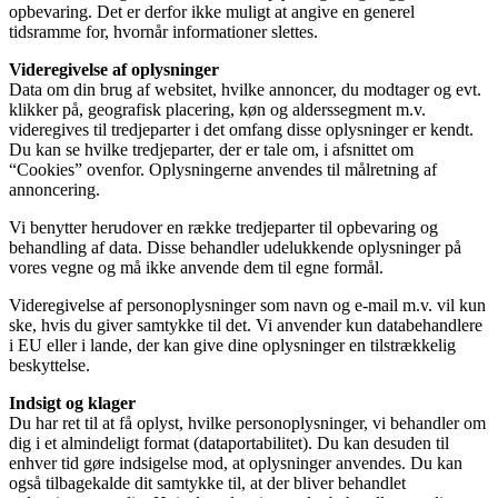
opbevaring. Det er derfor ikke muligt at angive en generel
tidsramme for, hvornår informationer slettes.
Videregivelse af oplysninger
Data om din brug af websitet, hvilke annoncer, du modtager og evt.
klikker på, geografisk placering, køn og alderssegment m.v.
videregives til tredjeparter i det omfang disse oplysninger er kendt.
Du kan se hvilke tredjeparter, der er tale om, i afsnittet om
“Cookies” ovenfor. Oplysningerne anvendes til målretning af
annoncering.
Vi benytter herudover en række tredjeparter til opbevaring og
behandling af data. Disse behandler udelukkende oplysninger på
vores vegne og må ikke anvende dem til egne formål.
Videregivelse af personoplysninger som navn og e-mail m.v. vil kun
ske, hvis du giver samtykke til det. Vi anvender kun databehandlere
i EU eller i lande, der kan give dine oplysninger en tilstrækkelig
beskyttelse.
Indsigt og klager
Du har ret til at få oplyst, hvilke personoplysninger, vi behandler om
dig i et almindeligt format (dataportabilitet). Du kan desuden til
enhver tid gøre indsigelse mod, at oplysninger anvendes. Du kan
også tilbagekalde dit samtykke til, at der bliver behandlet