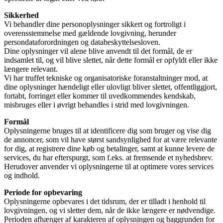
Sikkerhed
Vi behandler dine personoplysninger sikkert og fortroligt i
overensstemmelse med gældende lovgivning, herunder
persondataforordningen og databeskyttelsesloven.
Dine oplysninger vil alene blive anvendt til det formål, de er
indsamlet til, og vil blive slettet, når dette formål er opfyldt eller ikke
længere relevant.
Vi har truffet tekniske og organisatoriske foranstaltninger mod, at
dine oplysninger hændeligt eller ulovligt bliver slettet, offentliggjort,
fortabt, forringet eller kommer til uvedkommendes kendskab,
misbruges eller i øvrigt behandles i strid med lovgivningen.
Formål
Oplysningerne bruges til at identificere dig som bruger og vise dig
de annoncer, som vil have størst sandsynlighed for at være relevante
for dig, at registrere dine køb og betalinger, samt at kunne levere de
services, du har efterspurgt, som f.eks. at fremsende et nyhedsbrev.
Herudover anvender vi oplysningerne til at optimere vores services
og indhold.
Periode for opbevaring
Oplysningerne opbevares i det tidsrum, der er tilladt i henhold til
lovgivningen, og vi sletter dem, når de ikke længere er nødvendige.
Perioden afhænger af karakteren af oplysningen og baggrunden for