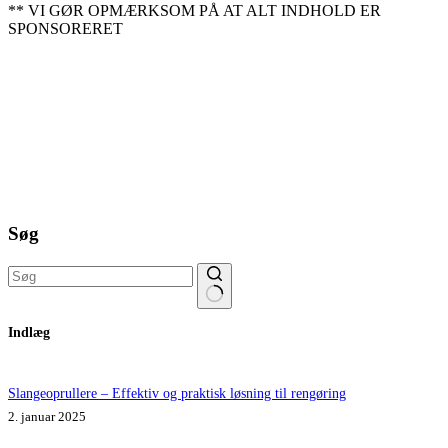
** VI GØR OPMÆRKSOM PÅ AT ALT INDHOLD ER
SPONSORERET
Søg
Ingen
Indlæg
resultater
Slangeoprullere – Effektiv og praktisk løsning til rengøring
2. januar 2025