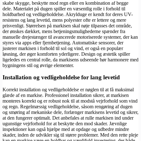
skabe skygge, beskytte mod regn eller en kombination af begge
dele. Materialet på dugen spiller en væsentlig rolle i forhold til
holdbarhed og vedligeholdelse. Akrylduge er kendt for deres UV-
resistens og lang levetid, mens polyester ofte er lettere og mere
prisvenligt. Størrelsen på markisen skal nøje tilpasses det område,
der ønskes dækket, mens betjeningsmulighederne spænder fra
manuelle drejestænger til avancerede motoriserede systemer, der kan
styres via apps eller fjernbetjening. Automatiske sensorer, der
justerer markisen i forhold til sol og vind, er også en populær
løsning, der øger komforten yderligere. Design og æstetik spiller
ligeledes en central rolle, da markisens udseende bør harmonere med
bygningens stil og øvrige elementer.
Installation og vedligeholdelse for lang levetid
Korrekt installation og vedligeholdelse er nøglen til at få maksimal
glæde af en markise. Professionel installation sikrer, at markisen
monteres korrekt og er robust nok til at modstå vejrforhold som vind
og regn. Regelmæssig vedligeholdelse, såsom rengøring af dugen
og smøring af mekaniske dele, forlænger markisens levetid og sikrer,
at den fungerer optimalt. Det anbefales at rulle markisen ind under
ugunstige vejrforhold for at beskytte den mod skader. Jævnlige
inspektioner kan også hjælpe med at opdage og udbedre mindre
skader, inden de udvikler sig til større problemer. Med den rette pleje
kan en markise være en holdbar og værdifuld investering, der både