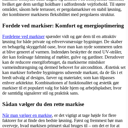
hvilket gør dem særligt holdbare i udfordrende vejrforhold. Til større
områder, såsom hele terrasser, er pergolamarkiser en stabil løsning,
der kombinerer markisens fleksibilitet med pergolaens struktur.
Fordele ved markiser: Komfort og energioptimering
Fordelene ved markiser
spænder vidt og gør dem til en attraktiv
løsning for både private og erhvervsmæssige bygninger. De skaber
en behagelig skyggefuld oase, hvor man kan nyde sommeren uden
at blive generet af varmen. Indendørs beskytter de mod UV-stråler,
der kan forårsage falmning af møbler, gulve og gardiner. Derudover
kan de reducere energiforbruget, da markiserne mindsker
varmeindtrængning og dermed behovet for aircondition. Æstetisk set
kan markiser forbedre bygningens udseende markant, da de fås i et
bredt udvalg af designs, farver og materialer, som kan tilpasses
enhver arkitektur. Kombinationen af funktionalitet og æstetik gør
markiser til et populært valg for både hjem og arbejdspladser, hvor
de samtidig signalerer stil og praktisk sans.
Sådan vælger du den rette markise
Når man vælger en markise
, er det vigtigt at tage højde for flere
faktorer for at finde den bedste løsning. Først og fremmest bør man
overveje, hvad markisen primært skal bruges til – om det er for at