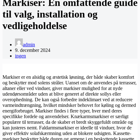
Markiser: En omfattende guide
til valg, installation og
vedligeholdelse
admin
9. december 2024
ingen
Markiser er en alsidig og æstetisk løsning, der både skaber komfort
og beskytter mod solens stråler. Uanset om de anvendes på terrasser,
altaner eller ved vinduer, giver markiser mulighed for at nyde
udendørsområder uden at blive generet af direkte sollys eller
overophedning. De kan også forbedre indeklimaet ved at reducere
varmeindtrængning, hvilket mindsker behovet for køling og dermed
energiforbruget. Markiser findes i flere typer, hver med deres
specifikke fordele og anvendelser. Knækarmsmarkiser er særligt
populære til terrasser, da de skaber et bredt skyggefuldt område og
kan justeres nemt. Faldarmsmarkiser er ideelle til vinduer, hvor de
giver effektiv solafskærmning uden at blokere udsigten. Kassette-
markiser beskytter både dugen og armene i en beskyttende kassette,