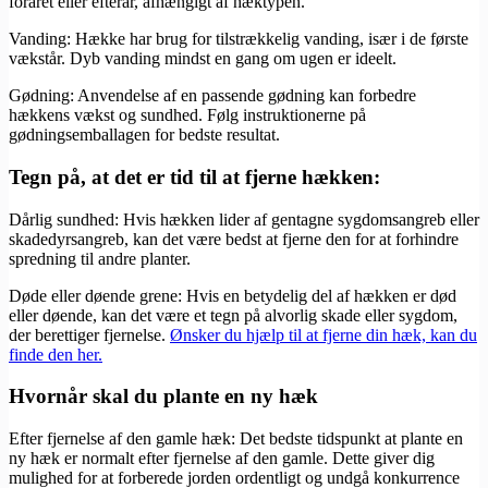
foråret eller efterår, afhængigt af hæktypen.
Vanding: Hække har brug for tilstrækkelig vanding, især i de første
vækstår. Dyb vanding mindst en gang om ugen er ideelt.
Gødning: Anvendelse af en passende gødning kan forbedre
hækkens vækst og sundhed. Følg instruktionerne på
gødningsemballagen for bedste resultat.
Tegn på, at det er tid til at fjerne hækken:
Dårlig sundhed: Hvis hækken lider af gentagne sygdomsangreb eller
skadedyrsangreb, kan det være bedst at fjerne den for at forhindre
spredning til andre planter.
Døde eller døende grene: Hvis en betydelig del af hækken er død
eller døende, kan det være et tegn på alvorlig skade eller sygdom,
der berettiger fjernelse.
Ønsker du hjælp til at fjerne din hæk, kan du
finde den her.
Hvornår skal du plante en ny hæk
Efter fjernelse af den gamle hæk: Det bedste tidspunkt at plante en
ny hæk er normalt efter fjernelse af den gamle. Dette giver dig
mulighed for at forberede jorden ordentligt og undgå konkurrence