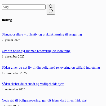
Ingen
Indlæg
resultater
Slangeoprullere – Effektiv og praktisk løsning til rengøring
2. januar 2025
Giv din bolig nyt liv med renovering og indretning
1. december 2025
Sådan giver du nyt liv til din bolig med renovering og stilfuld indretning
15. november 2025
Sådan skaber du et sundt og vedligeholdt hjem
4. september 2025
Gode råd til boligrenovering: gør dit hjem klart til en frisk start
27. juni 2025