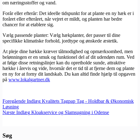
om næringsstoffer og vand.
Forår eller efterår: Det ideelle tidspunkt for at plante en ny hæk er i
foråret eller efteråret, når vejret er mildt, og planten har bedre
chancer for at etablere sig.
Vælg passende planter: Vælg hækplanter, der passer til dine
specifikke klimatiske forhold, jordtype og ønskede æstetik.
At pleje dine hække kræver tålmodighed og opmærksomhed, men
belønningen er en smuk og funktionel del af dit udendørs rum. Ved
at følge disse retningslinjer kan du opretholde sunde, attraktive
hække i årevis og vide, hvornår det er tid til at fjerne dem og plante
en ny for at forny dit landskab. Du kan altid finde hjælp til opgaven
på
www.lokalgartner.dk
Foregående
Indlæg
Kvalitets Tagpap Tag - Holdbar & Økonomisk
Løsning
Næste
Indlæg
Kloakservice og Slamsugning i Odense
Søg