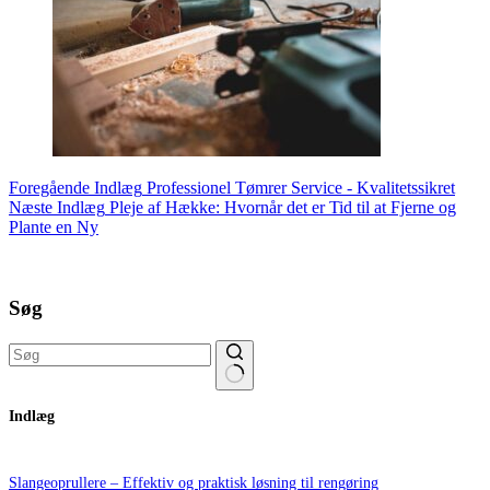
Foregående
Indlæg
Professionel Tømrer Service - Kvalitetssikret
Næste
Indlæg
Pleje af Hække: Hvornår det er Tid til at Fjerne og
Plante en Ny
Søg
Ingen
Indlæg
resultater
Slangeoprullere – Effektiv og praktisk løsning til rengøring