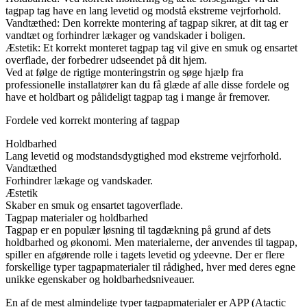
tagpap tag have en lang levetid og modstå ekstreme vejrforhold.
Vandtæthed: Den korrekte montering af tagpap sikrer, at dit tag er
vandtæt og forhindrer lækager og vandskader i boligen.
Æstetik: Et korrekt monteret tagpap tag vil give en smuk og ensartet
overflade, der forbedrer udseendet på dit hjem.
Ved at følge de rigtige monteringstrin og søge hjælp fra
professionelle installatører kan du få glæde af alle disse fordele og
have et holdbart og pålideligt tagpap tag i mange år fremover.
Fordele ved korrekt montering af tagpap
Holdbarhed
Lang levetid og modstandsdygtighed mod ekstreme vejrforhold.
Vandtæthed
Forhindrer lækage og vandskader.
Æstetik
Skaber en smuk og ensartet tagoverflade.
Tagpap materialer og holdbarhed
Tagpap er en populær løsning til tagdækning på grund af dets
holdbarhed og økonomi. Men materialerne, der anvendes til tagpap,
spiller en afgørende rolle i tagets levetid og ydeevne. Der er flere
forskellige typer tagpapmaterialer til rådighed, hver med deres egne
unikke egenskaber og holdbarhedsniveauer.
En af de mest almindelige typer tagpapmaterialer er APP (Atactic