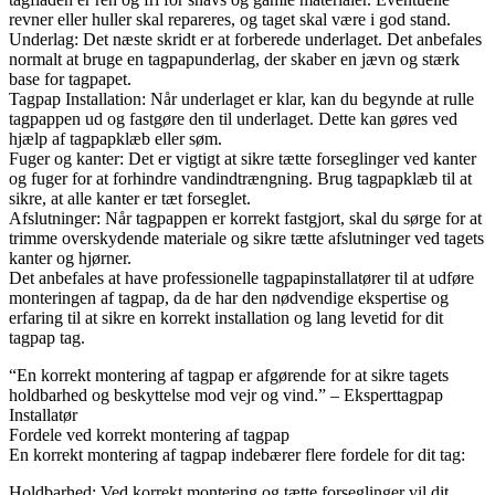
revner eller huller skal repareres, og taget skal være i god stand.
Underlag: Det næste skridt er at forberede underlaget. Det anbefales
normalt at bruge en tagpapunderlag, der skaber en jævn og stærk
base for tagpapet.
Tagpap Installation: Når underlaget er klar, kan du begynde at rulle
tagpappen ud og fastgøre den til underlaget. Dette kan gøres ved
hjælp af tagpapklæb eller søm.
Fuger og kanter: Det er vigtigt at sikre tætte forseglinger ved kanter
og fuger for at forhindre vandindtrængning. Brug tagpapklæb til at
sikre, at alle kanter er tæt forseglet.
Afslutninger: Når tagpappen er korrekt fastgjort, skal du sørge for at
trimme overskydende materiale og sikre tætte afslutninger ved tagets
kanter og hjørner.
Det anbefales at have professionelle tagpapinstallatører til at udføre
monteringen af tagpap, da de har den nødvendige ekspertise og
erfaring til at sikre en korrekt installation og lang levetid for dit
tagpap tag.
“En korrekt montering af tagpap er afgørende for at sikre tagets
holdbarhed og beskyttelse mod vejr og vind.” – Eksperttagpap
Installatør
Fordele ved korrekt montering af tagpap
En korrekt montering af tagpap indebærer flere fordele for dit tag:
Holdbarhed: Ved korrekt montering og tætte forseglinger vil dit