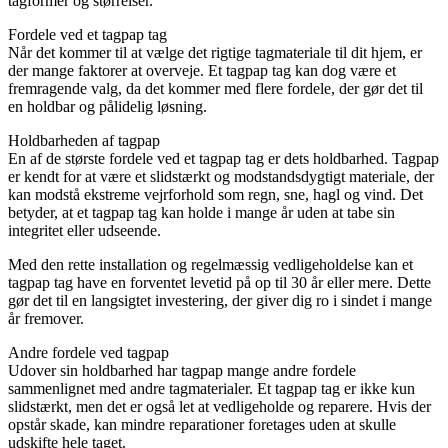
tagformer og størrelser.
Fordele ved et tagpap tag
Når det kommer til at vælge det rigtige tagmateriale til dit hjem, er
der mange faktorer at overveje. Et tagpap tag kan dog være et
fremragende valg, da det kommer med flere fordele, der gør det til
en holdbar og pålidelig løsning.
Holdbarheden af tagpap
En af de største fordele ved et tagpap tag er dets holdbarhed. Tagpap
er kendt for at være et slidstærkt og modstandsdygtigt materiale, der
kan modstå ekstreme vejrforhold som regn, sne, hagl og vind. Det
betyder, at et tagpap tag kan holde i mange år uden at tabe sin
integritet eller udseende.
Med den rette installation og regelmæssig vedligeholdelse kan et
tagpap tag have en forventet levetid på op til 30 år eller mere. Dette
gør det til en langsigtet investering, der giver dig ro i sindet i mange
år fremover.
Andre fordele ved tagpap
Udover sin holdbarhed har tagpap mange andre fordele
sammenlignet med andre tagmaterialer. Et tagpap tag er ikke kun
slidstærkt, men det er også let at vedligeholde og reparere. Hvis der
opstår skade, kan mindre reparationer foretages uden at skulle
udskifte hele taget.