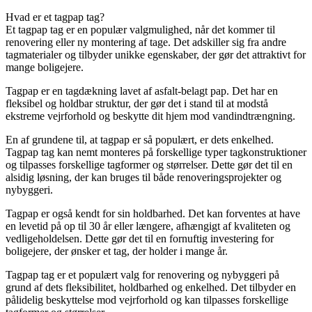
Hvad er et tagpap tag?
Et tagpap tag er en populær valgmulighed, når det kommer til
renovering eller ny montering af tage. Det adskiller sig fra andre
tagmaterialer og tilbyder unikke egenskaber, der gør det attraktivt for
mange boligejere.
Tagpap er en tagdækning lavet af asfalt-belagt pap. Det har en
fleksibel og holdbar struktur, der gør det i stand til at modstå
ekstreme vejrforhold og beskytte dit hjem mod vandindtrængning.
En af grundene til, at tagpap er så populært, er dets enkelhed.
Tagpap tag kan nemt monteres på forskellige typer tagkonstruktioner
og tilpasses forskellige tagformer og størrelser. Dette gør det til en
alsidig løsning, der kan bruges til både renoveringsprojekter og
nybyggeri.
Tagpap er også kendt for sin holdbarhed. Det kan forventes at have
en levetid på op til 30 år eller længere, afhængigt af kvaliteten og
vedligeholdelsen. Dette gør det til en fornuftig investering for
boligejere, der ønsker et tag, der holder i mange år.
Tagpap tag er et populært valg for renovering og nybyggeri på
grund af dets fleksibilitet, holdbarhed og enkelhed. Det tilbyder en
pålidelig beskyttelse mod vejrforhold og kan tilpasses forskellige