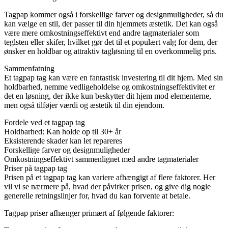
Tagpap kommer også i forskellige farver og designmuligheder, så du
kan vælge en stil, der passer til din hjemmets æstetik. Det kan også
være mere omkostningseffektivt end andre tagmaterialer som
teglsten eller skifer, hvilket gør det til et populært valg for dem, der
ønsker en holdbar og attraktiv tagløsning til en overkommelig pris.
Sammenfatning
Et tagpap tag kan være en fantastisk investering til dit hjem. Med sin
holdbarhed, nemme vedligeholdelse og omkostningseffektivitet er
det en løsning, der ikke kun beskytter dit hjem mod elementerne,
men også tilføjer værdi og æstetik til din ejendom.
Fordele ved et tagpap tag
Holdbarhed: Kan holde op til 30+ år
Eksisterende skader kan let repareres
Forskellige farver og designmuligheder
Omkostningseffektivt sammenlignet med andre tagmaterialer
Priser på tagpap tag
Prisen på et tagpap tag kan variere afhængigt af flere faktorer. Her
vil vi se nærmere på, hvad der påvirker prisen, og give dig nogle
generelle retningslinjer for, hvad du kan forvente at betale.
Tagpap priser afhænger primært af følgende faktorer: