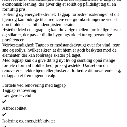
økonomisk løsning, der giver dig et solidt og pålideligt tag til en
fornuftig pris.
Isolering og energieffektivitet: Tagpap forbedrer isoleringen af dit
hjem og kan bidrage til at reducere energiomkostningerne ved at
opretholde en stabil indendørstemperatur.
Æstetik: Med et tagpap tag kan du vælge mellem forskellige farver
og stilarter, der passer til din bygningsarkitektur og personlige
præferencer.
Vejrbestandighed: Tagpap er modstandsdygtigt over for vind, regn,
sne og sollys, hvilket sikrer, at dit hjem er godt beskyttet mod de
elementer, der kan forårsage skader på taget.
Med tagpap kan du give dit tag nyt liv og samtidig opnå mange
fordele i form af holdbarhed, pris og æstetik. Uanset om du
renoverer et ældre hjem eller ønsker at forbedre dit nuværende tag,
er tagpap et fremragende valg.
Fordele ved renovering med tagpap
Tagpap-renovering
Længere levetid
✔️
Affordabilitet
✔️
Isolering og energieffektivitet
✔️