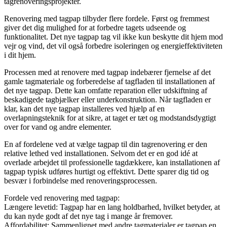
tagrenoveringsprojekter.
Renovering med tagpap tilbyder flere fordele. Først og fremmest
giver det dig mulighed for at forbedre tagets udseende og
funktionalitet. Det nye tagpap tag vil ikke kun beskytte dit hjem mod
vejr og vind, det vil også forbedre isoleringen og energieffektiviteten
i dit hjem.
Processen med at renovere med tagpap indebærer fjernelse af det
gamle tagmateriale og forberedelse af tagfladen til installationen af
det nye tagpap. Dette kan omfatte reparation eller udskiftning af
beskadigede tagbjælker eller underkonstruktion. Når tagfladen er
klar, kan det nye tagpap installeres ved hjælp af en
overlapningsteknik for at sikre, at taget er tæt og modstandsdygtigt
over for vand og andre elementer.
En af fordelene ved at vælge tagpap til din tagrenovering er den
relative lethed ved installationen. Selvom det er en god idé at
overlade arbejdet til professionelle tagdækkere, kan installationen af
tagpap typisk udføres hurtigt og effektivt. Dette sparer dig tid og
besvær i forbindelse med renoveringsprocessen.
Fordele ved renovering med tagpap:
Længere levetid: Tagpap har en lang holdbarhed, hvilket betyder, at
du kan nyde godt af det nye tag i mange år fremover.
Affordabilitet: Sammenlignet med andre tagmaterialer er tagpap en