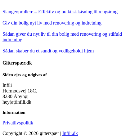
Slangeoprullere – Effektiv og praktisk løsning til rengøring
Giv din bolig nyt liv med renovering og indretning
Sådan giver du nyt liv til din bolig med renovering og stilfuld
indretning
Sådan skaber du et sundt og vedligeholdt hjem
Gitterspær.dk
Siden ejes og udgives af
Infili
Hermodsvej 18C,
8230 Åbyhøj
hey(at)infili.dk
Information
Privatlivspolitik
Copyright © 2026 gitterspær |
Infili.dk