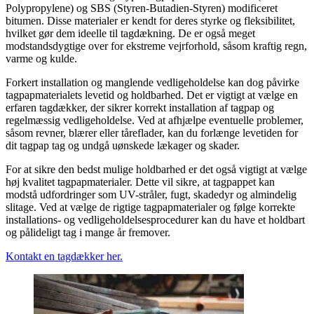
Polypropylene) og SBS (Styren-Butadien-Styren) modificeret
bitumen. Disse materialer er kendt for deres styrke og fleksibilitet,
hvilket gør dem ideelle til tagdækning. De er også meget
modstandsdygtige over for ekstreme vejrforhold, såsom kraftig regn,
varme og kulde.
Forkert installation og manglende vedligeholdelse kan dog påvirke
tagpapmaterialets levetid og holdbarhed. Det er vigtigt at vælge en
erfaren tagdækker, der sikrer korrekt installation af tagpap og
regelmæssig vedligeholdelse. Ved at afhjælpe eventuelle problemer,
såsom revner, blærer eller tåreflader, kan du forlænge levetiden for
dit tagpap tag og undgå uønskede lækager og skader.
For at sikre den bedst mulige holdbarhed er det også vigtigt at vælge
høj kvalitet tagpapmaterialer. Dette vil sikre, at tagpappet kan
modstå udfordringer som UV-stråler, fugt, skadedyr og almindelig
slitage. Ved at vælge de rigtige tagpapmaterialer og følge korrekte
installations- og vedligeholdelsesprocedurer kan du have et holdbart
og pålideligt tag i mange år fremover.
Kontakt en tagdækker her.