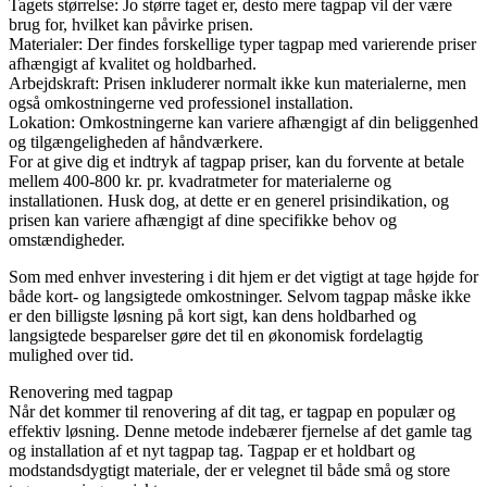
Tagets størrelse: Jo større taget er, desto mere tagpap vil der være
brug for, hvilket kan påvirke prisen.
Materialer: Der findes forskellige typer tagpap med varierende priser
afhængigt af kvalitet og holdbarhed.
Arbejdskraft: Prisen inkluderer normalt ikke kun materialerne, men
også omkostningerne ved professionel installation.
Lokation: Omkostningerne kan variere afhængigt af din beliggenhed
og tilgængeligheden af håndværkere.
For at give dig et indtryk af tagpap priser, kan du forvente at betale
mellem 400-800 kr. pr. kvadratmeter for materialerne og
installationen. Husk dog, at dette er en generel prisindikation, og
prisen kan variere afhængigt af dine specifikke behov og
omstændigheder.
Som med enhver investering i dit hjem er det vigtigt at tage højde for
både kort- og langsigtede omkostninger. Selvom tagpap måske ikke
er den billigste løsning på kort sigt, kan dens holdbarhed og
langsigtede besparelser gøre det til en økonomisk fordelagtig
mulighed over tid.
Renovering med tagpap
Når det kommer til renovering af dit tag, er tagpap en populær og
effektiv løsning. Denne metode indebærer fjernelse af det gamle tag
og installation af et nyt tagpap tag. Tagpap er et holdbart og
modstandsdygtigt materiale, der er velegnet til både små og store