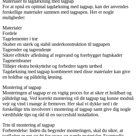
Materialer til tagdækning med tagpap
For at opnå en optimal tagdækning med tagpap, kan der anvendes
forskellige materialer sammen med tagpapen. Her er nogle
muligheder:
Materialer
Fordele
Tagelementer i træ
Skaber en stærk og stabil underkonstruktion til tagpapen
Tagrender og tagrenderør
Sikrer effektiv afledning af regnvand og forebygger fugtskader
Tagmembraner
Tilføjer ekstra beskyttelse og forbedrer tagets tæthed
Tagdækning med tagpap kombineret med disse materialer kan give
en holdbar og pålidelig løsning.
Montering af tagpap
Monteringen af tagpap er en vigtig proces for at sikre et holdbart og
pålideligt tag. Ved korrekt montering vil dit tagpap tag kunne modstå
vejr og vind i mange år fremover. Her skal vi dykke ned i de
forskellige trin involveret i montering af tagpap samt give dig nogle
værdifulde tips og råd til en succesfuld installation.
Trin til montering af tagpap
Forberedelse: Inden du begynder monteringen, skal du sikre, at
tagfladen er ren og fri for snavs og gamle materialer. Eventuelle